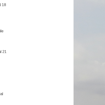
l 18
ile
l 21
al