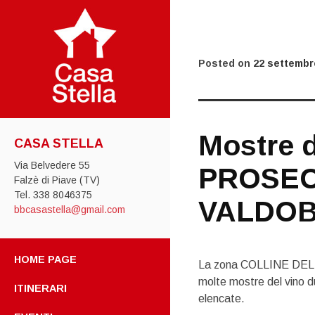
Posted on
22 settembr
Mostre 
CASA STELLA
Via Belvedere 55
PROSEC
Falzè di Piave (TV)
Tel. 338 8046375
VALDOB
bbcasastella@gmail.com
SKIP TO CONTENT
HOME PAGE
La zona COLLINE DE
molte mostre del vino du
ITINERARI
elencate.